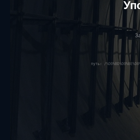
Уп
З
путь:
/%D0%BD%D0%BE%D0