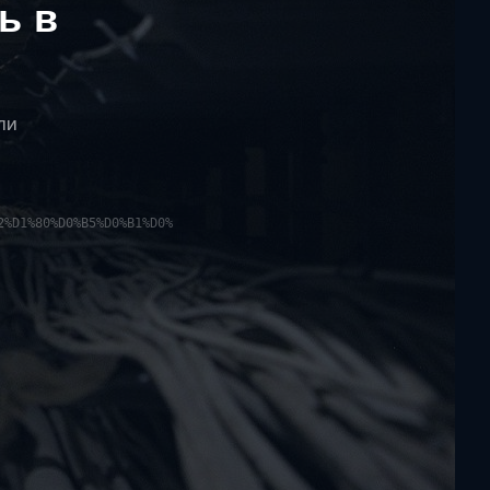
ь в
ли
2%D1%80%D0%B5%D0%B1%D0%