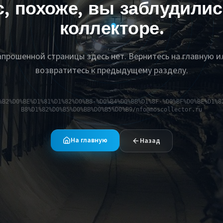
с, похоже, вы заблудилис
коллекторе.
апрошенной страницы здесь нет. Вернитесь на главную и
возвратитесь к предыдущему разделу.
%B2%D0%BE%D1%81%D1%82%D0%B8-%D0%B4%D0%BB%D1%8F-%D0%BF%D0%BE%D1%8
B8%D1%82%D0%B5%D0%BB%D0%B5%D0%B9/nfo@moscollector.ru
На главную
Назад