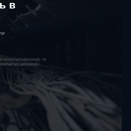
ь в
ли
BC%D0%B5%D1%80%D0%B0-%D
4%D0%BF%D1%80%D0%B8/