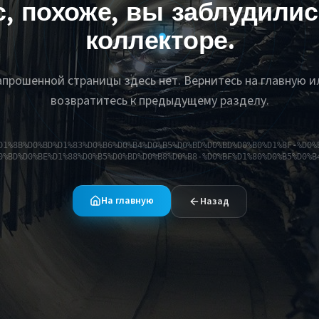
с, похоже, вы заблудилис
коллекторе.
апрошенной страницы здесь нет. Вернитесь на главную и
возвратитесь к предыдущему разделу.
D1%8B%D0%BD%D1%83%D0%B6%D0%B4%D0%B5%D0%BD%D0%BD%D0%B0%D1%8F-%D0%
0%BD%D0%BE%D1%88%D0%B5%D0%BD%D0%B8%D0%B8-%D0%BF%D1%80%D0%B5%D0%B
На главную
Назад