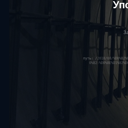
Уп
З
путь:
/2018/08/%D0%B2%
0%B2-%D0%BE%D1%82%D