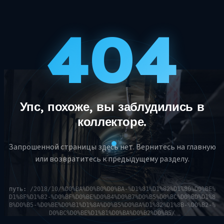
404
Упс, похоже, вы заблудились в
коллекторе.
Запрошенной страницы здесь нет. Вернитесь на главную
или возвратитесь к предыдущему разделу.
путь:
/2018/10/%D0%BA%D0%B0%D0%BA-%D1%81%D1%82%D1%80%D0%BE%
D1%8F%D1%82-%D0%BF%D0%BE%D0%B4%D0%B7%D0%B5%D0%BC%D0%BD%D1%8
B%D0%B5-%D0%BE%D0%B1%D1%8A%D0%B5%D0%BA%D1%82%D1%8B-%D0%B2-%
D0%BC%D0%BE%D1%81%D0%BA%D0%B2%D0%B5/