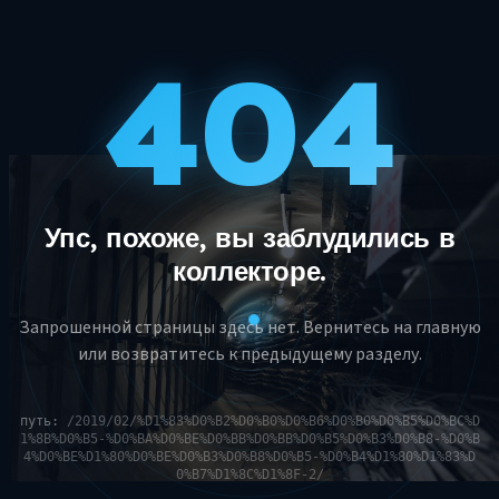
404
Упс, похоже, вы заблудились в
коллекторе.
Запрошенной страницы здесь нет. Вернитесь на главную
или возвратитесь к предыдущему разделу.
путь:
/2019/02/%D1%83%D0%B2%D0%B0%D0%B6%D0%B0%D0%B5%D0%BC%D
1%8B%D0%B5-%D0%BA%D0%BE%D0%BB%D0%BB%D0%B5%D0%B3%D0%B8-%D0%B
4%D0%BE%D1%80%D0%BE%D0%B3%D0%B8%D0%B5-%D0%B4%D1%80%D1%83%D
0%B7%D1%8C%D1%8F-2/