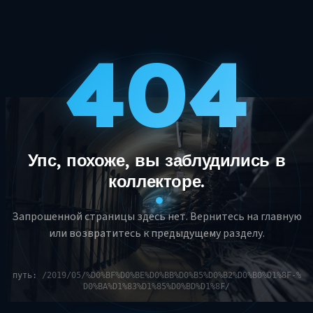
404
Упс, похоже, вы заблудились в
коллекторе.
Запрошенной страницы здесь нет. Вернитесь на главную
или возвратитесь к предыдущему разделу.
путь:
/2019/05/%D0%BF%D0%BE%D0%BB%D0%B5%D0%B2%D0%B0%D1%8F-%
D0%BA%D1%83%D1%85%D0%BD%D1%8F/