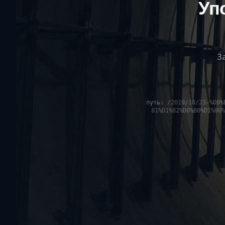
Уп
З
путь:
/2019/10/23-%D0%
81%D1%82%D0%B0%D1%80%