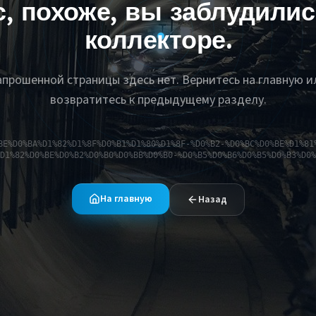
с, похоже, вы заблудилис
коллекторе.
апрошенной страницы здесь нет. Вернитесь на главную и
возвратитесь к предыдущему разделу.
BE%D0%BA%D1%82%D1%8F%D0%B1%D1%80%D1%8F-%D0%B2-%D0%BC%D0%BE%D1%81
D1%82%D0%BE%D0%B2%D0%B0%D0%BB%D0%B0-%D0%B5%D0%B6%D0%B5%D0%B3%D0%
На главную
Назад