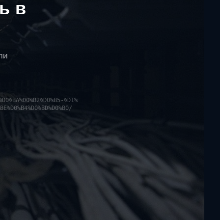
ь в
ли
%D0%BA%D0%B2%D0%B5-%D1%
BE%D0%B4%D0%BD%D0%B0/