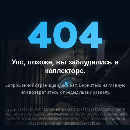
404
Упс, похоже, вы заблудились в
коллекторе.
Запрошенной страницы здесь нет. Вернитесь на главную
или возвратитесь к предыдущему разделу.
путь:
/2020/02/%D1%80%D0%B0%D1%81%D1%88%D0%B8%D1%80%D1%8F%D
1%8F-%D0%B3%D0%BE%D1%80%D0%B8%D0%B7%D0%BE%D0%BD%D1%82%D1%8B
-%D1%81-%D1%86%D0%B5%D0%BB%D1%8C%D1%8E-%D0%BE%D0%B1%D0%BC%D
0%B5%D0%BD%D0%B0-%D0%BE%D0%BF%D1%8B/