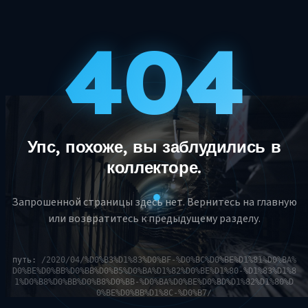
404
Упс, похоже, вы заблудились в
коллекторе.
Запрошенной страницы здесь нет. Вернитесь на главную
или возвратитесь к предыдущему разделу.
путь:
/2020/04/%D0%B3%D1%83%D0%BF-%D0%BC%D0%BE%D1%81%D0%BA%
D0%BE%D0%BB%D0%BB%D0%B5%D0%BA%D1%82%D0%BE%D1%80-%D1%83%D1%8
1%D0%B8%D0%BB%D0%B8%D0%BB-%D0%BA%D0%BE%D0%BD%D1%82%D1%80%D
0%BE%D0%BB%D1%8C-%D0%B7/