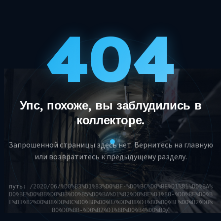
404
Упс, похоже, вы заблудились в
коллекторе.
Запрошенной страницы здесь нет. Вернитесь на главную
или возвратитесь к предыдущему разделу.
путь:
/2020/06/%D0%B3%D1%83%D0%BF-%D0%BC%D0%BE%D1%81%D0%BA%
D0%BE%D0%BB%D0%BB%D0%B5%D0%BA%D1%82%D0%BE%D1%80-%D0%BE%D0%B
F%D1%82%D0%B8%D0%BC%D0%B8%D0%B7%D0%B8%D1%80%D0%BE%D0%B2%D0%
B0%D0%BB-%D0%B2%D1%8B%D0%B4%D0%B0/