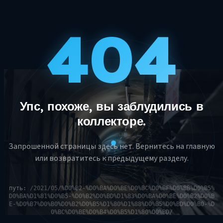
404
Упс, похоже, вы заблудились в
коллекторе.
Запрошенной страницы здесь нет. Вернитесь на главную
или возвратитесь к предыдущему разделу.
путь:
/2021/05/%D0%B2-%D0%BA%D0%BE%D0%BC%D0%BF%D0%BB%D0%B5%
D0%BA%D1%81%D0%B5-%D0%B2%D0%BD%D1%83%D0%BA%D0%BE%D0%B2%D0%B
E-%D0%B7%D0%B0%D0%B2%D0%B5%D1%80%D1%88%D0%B5%D0%BD%D0%B0-%D
0%BC%D0%BE%D0%B4%D0%B5%D1%80%D0%BD/