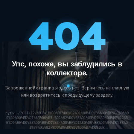
404
Упс, похоже, вы заблудились в
коллекторе.
Запрошенной страницы здесь нет. Вернитесь на главную
или возвратитесь к предыдущему разделу.
путь:
/2021/12/%D1%81%D0%BE%D0%B2%D1%80%D0%B5%D0%BC%D0%B5%D
0%BD%D0%BD%D1%8B%D0%B5-%D1%82%D0%B5%D1%85%D0%BD%D0%BE%D0%B
B%D0%BE%D0%B3%D0%B8%D0%B8-%D0%BF%D1%80%D0%BE%D0%B4%D0%BB%D
1%8F%D1%82-%D0%B6%D0%B8%D0%B7%D0%BD/