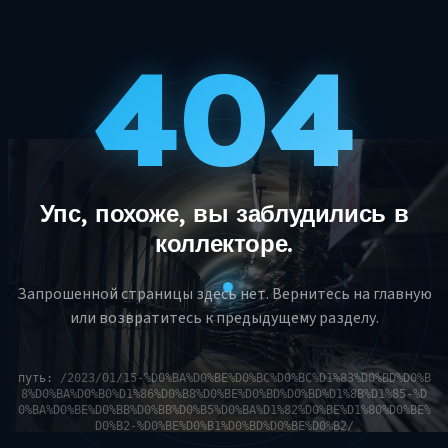
404
Упс, похоже, вы заблудились в
коллекторе.
Запрошенной страницы здесь нет. Вернитесь на главную
или возвратитесь к предыдущему разделу.
путь:
/2023/01/15-%D0%BA%D0%BE%D0%BC%D0%BC%D1%83%D0%BD%D0%B
8%D0%BA%D0%B0%D1%86%D0%B8%D0%BE%D0%BD%D0%BD%D1%8B%D1%85-%D
0%BA%D0%BE%D0%BB%D0%BB%D0%B5%D0%BA%D1%82%D0%BE%D1%80%D0%BE%
D0%B2-%D0%BE%D0%B1%D0%BD%D0%BE%D0%B2/