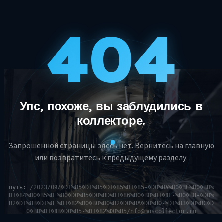
404
Упс, похоже, вы заблудились в
коллекторе.
Запрошенной страницы здесь нет. Вернитесь на главную
или возвратитесь к предыдущему разделу.
путь:
/2023/09/%D1%85%D1%85%D1%85%D1%85-%D0%BA%D0%BE%D0%BD%
D1%84%D0%B5%D1%80%D0%B5%D0%BD%D1%86%D0%B8%D1%8F-%D0%B8-%D0%
B2%D1%8B%D1%81%D1%82%D0%B0%D0%B2%D0%BA%D0%B0-%D1%83%D0%BC%D
0%BD%D1%8B%D0%B5-%D1%82%D0%B5/nfo@moscollector.ru