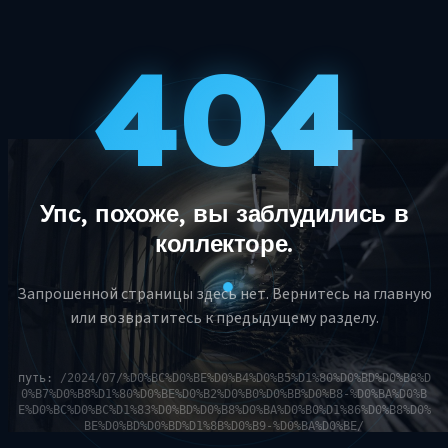
404
Упс, похоже, вы заблудились в
коллекторе.
Запрошенной страницы здесь нет. Вернитесь на главную
или возвратитесь к предыдущему разделу.
путь:
/2024/07/%D0%BC%D0%BE%D0%B4%D0%B5%D1%80%D0%BD%D0%B8%D
0%B7%D0%B8%D1%80%D0%BE%D0%B2%D0%B0%D0%BB%D0%B8-%D0%BA%D0%B
E%D0%BC%D0%BC%D1%83%D0%BD%D0%B8%D0%BA%D0%B0%D1%86%D0%B8%D0%
BE%D0%BD%D0%BD%D1%8B%D0%B9-%D0%BA%D0%BE/