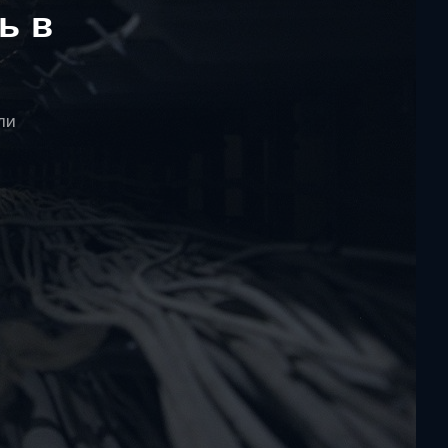
ь в
ли