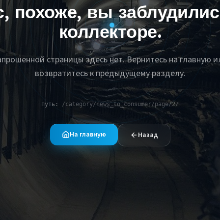
с, похоже, вы заблудилис
коллекторе.
апрошенной страницы здесь нет. Вернитесь на главную и
возвратитесь к предыдущему разделу.
путь:
/category/news_to_consumer/page/2/
На главную
Назад