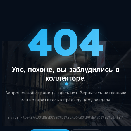
404
Упс, похоже, вы заблудились в
коллекторе.
Запрошенной страницы здесь нет. Вернитесь на главную
или возвратитесь к предыдущему разделу.
путь:
/%D0%BA%D0%BE%D0%BD%D1%82%D0%B0%D0%BA%D1%82%D1%8B/