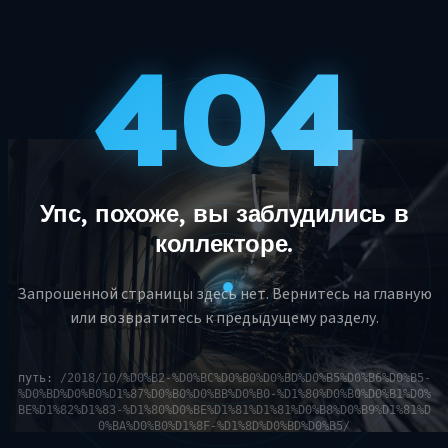
404
Упс, похоже, вы заблудились в
коллекторе.
Запрошенной страницы здесь нет. Вернитесь на главную
или возвратитесь к предыдущему разделу.
путь:
/2018/10/%D0%B2-%D0%BC%D0%B0%D0%BD%D0%B5%D0%B6%D0%B5-
%D0%BD%D0%B0%D1%87%D0%B0%D0%BB%D0%B0-%D1%80%D0%B0%D0%B1%D0%
BE%D1%82%D1%83-%D1%80%D0%BE%D1%81%D1%81%D0%B8%D0%B9%D1%81%D
0%BA%D0%B0%D1%8F-%D1%8D%D0%BD%D0%B5/