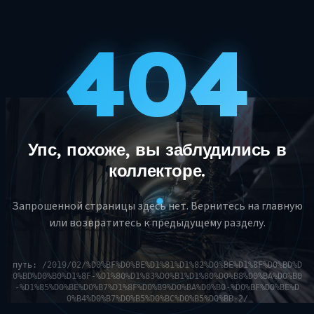
404
Упс, похоже, вы заблудились в
коллекторе.
Запрошенной страницы здесь нет. Вернитесь на главную
или возвратитесь к предыдущему разделу.
путь:
/2019/02/%D0%BF%D0%BE%D1%81%D1%82%D0%BE%D1%8F%D0%BD%D
0%BD%D0%B0%D1%8F-%D1%80%D1%83%D0%B1%D1%80%D0%B8%D0%BA%D0%B0
-%D1%85%D0%BE%D0%B7%D1%8F%D0%B9%D0%BA%D0%B0-%D0%BF%D0%BE%D
0%B4%D0%B7%D0%B5%D0%BC%D0%B5%D0%BB-2/