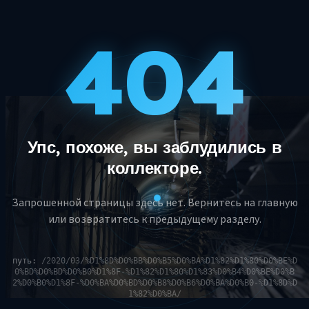
404
Упс, похоже, вы заблудились в
коллекторе.
Запрошенной страницы здесь нет. Вернитесь на главную
или возвратитесь к предыдущему разделу.
путь:
/2020/03/%D1%8D%D0%BB%D0%B5%D0%BA%D1%82%D1%80%D0%BE%D
0%BD%D0%BD%D0%B0%D1%8F-%D1%82%D1%80%D1%83%D0%B4%D0%BE%D0%B
2%D0%B0%D1%8F-%D0%BA%D0%BD%D0%B8%D0%B6%D0%BA%D0%B0-%D1%8D%D
1%82%D0%BA/