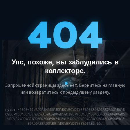
404
Упс, похоже, вы заблудились в
коллекторе.
Запрошенной страницы здесь нет. Вернитесь на главную
или возвратитесь к предыдущему разделу.
путь:
/2020/11/%D0%B4%D0%B5%D0%BC%D0%BE%D0%BD%D1%82%D0%B0%D
0%B6-%D0%BE%D1%82%D1%81%D0%B5%D1%87%D0%B5%D0%BD%D0%B8%D0%B5
-%D0%BA%D0%BE%D0%BC%D0%BC%D1%83%D0%BD%D0%B8%D0%BA%D0%B0%D1%
86%D0%B8%D0%B9-%D0%BF%D0%BE%D1%82-15/