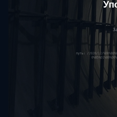
Уп
З
путь:
/2020/12/%D0%B0%
0%B5%D1%80%D0%