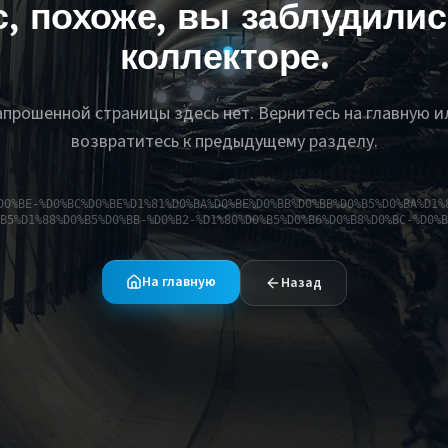
с, похоже, вы заблудилис
коллекторе.
апрошенной страницы здесь нет. Вернитесь на главную и
возвратитесь к предыдущему разделу.
D0%BE-%D0%BC%D0%BE%D1%81%D0%BA%D0%BE%D0%BB%D0%BB%D0%B5%D0%BA%D1%
B5%D1%88%D0%B5%D0%BB-%D0%B2-%D1%80%D0%B5%D0%B6%D0%B8%D0%BC-%D0%B
На главную
Назад