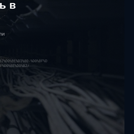
ь в
ли
82%D0%BE%D1%80-%D0%BF%D
F%D0%BE%D0%B2/