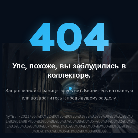
404
Упс, похоже, вы заблудились в
коллекторе.
Запрошенной страницы здесь нет. Вернитесь на главную
или возвратитесь к предыдущему разделу.
путь:
/2021/06/%D0%B2%D0%B5%D0%BD%D1%82%D1%88%D0%B0%D1%85%D
1%82%D1%8B-%D0%B2%D0%BE%D0%B7%D0%BB%D0%B5-%D0%B4%D0%B2%D0%B
E%D1%80%D1%86%D0%B0-%D0%B1%D1%80%D0%B0%D0%BA%D0%BE%D1%81%D
0%BE%D1%87%D0%B5%D1%82%D0%B0%D0%BD/